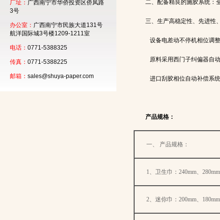
二、配备精良的施胶系统：
厂址：
广西南宁市华侨投资区侨凤路
3号
三、生产高稳定性、先进性
办公室：
广西南宁市民族大道131号
航洋国际城3号楼1209-1211室
设备电差动不停机相位调
电话：
0771-5388325
原料采用西门子纠偏器自
传真：
0771-5388225
邮箱：
sales@shuya-paper.com
进口刮胶相位自动补偿系
产品规格：
一、
产品规格：
1
、卫生巾：
240mm
、
280mm
2
、迷你巾：
200mm
、
180mm