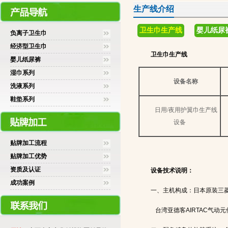
生产线介绍
卫生巾生产线
婴儿纸尿
负离子卫生巾
经济型卫生巾
卫生巾生产线
婴儿纸尿裤
湿巾系列
设备名称
洗液系列
鞋垫系列
日用
/
夜用护翼巾生产线
设备
贴牌加工流程
贴牌加工优势
资质及认证
设备技术说明：
成功案例
一、主机构成：日本原装三
台湾亚德客
AIRTAC
气动元