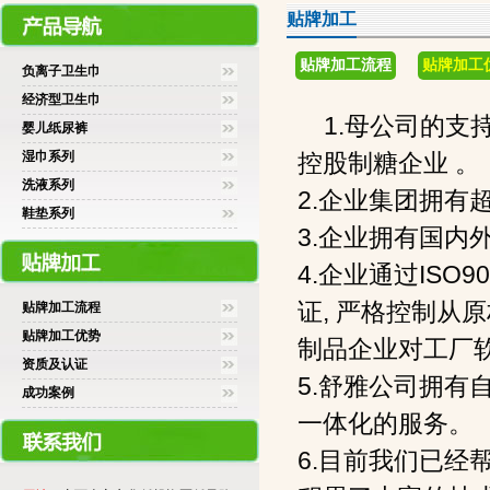
贴牌加工
贴牌加工流程
贴牌加工
负离子卫生巾
经济型卫生巾
1.母公司的支
婴儿纸尿裤
湿巾系列
控股制糖
洗液系列
2.企业集团拥
鞋垫系列
3.企业拥有国内
4.企业通过ISO9
证, 严格控制从
贴牌加工流程
贴牌加工优势
制品企业对
资质及认证
5.舒雅公司拥有
成功案例
一体化的
6.目前我们已经