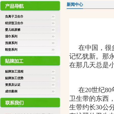
新闻中心
负离子卫生巾
经济型卫生巾
婴儿纸尿裤
湿巾系列
洗液系列
在中国，很
鞋垫系列
记忆犹新。那
在那几天总是
贴牌加工流程
贴牌加工优势
资质及认证
在20世纪
成功案例
卫生带的东西
生带约长30公