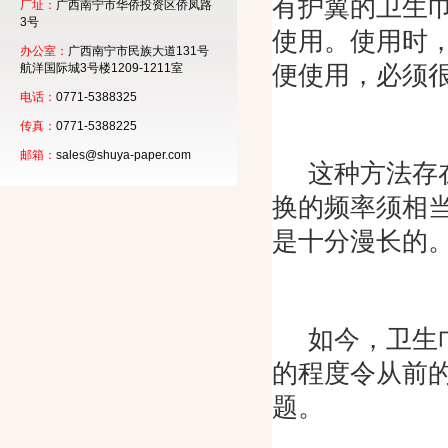
有护翼的卫生
厂址：
广西南宁市华侨投资区侨凤路
3号
使用。使用时
办公室：
广西南宁市民族大道131号
便使用，必须
航洋国际城3号楼1209-1211室
电话：
0771-5388325
传真：
0771-5388225
邮箱：
sales@shuya-paper.com
这种方法存
换的频率须相当
是十分漫长的
如今，卫生
的程度令从前
题。