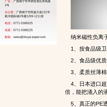
厂址：
广西南宁市华侨投资区侨凤路
3号
办公室：
广西南宁市民族大道131号
航洋国际城3号楼1209-1211室
电话：
0771-5388325
传真：
0771-5388225
纳米磁性负离
邮箱：
sales@shuya-paper.com
1
、按食品级卫
2
、食品级优质
3
、柔质丝薄棉
4
、日本进口超
倍，能把涌入的
5
、真正的
PE